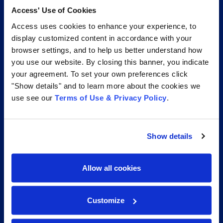
Access' Use of Cookies
Access uses cookies to enhance your experience, to
display customized content in accordance with your
browser settings, and to help us better understand how
you use our website. By closing this banner, you indicate
your agreement. To set your own preferences click
Access proporciona servicios transformadores,
"Show details" and to learn more about the cookies we
experiencias y tecnologías para hacer que las
use see our
Terms of Use & Privacy Policy
.
organizaciones sean más eficientes y más
competitivas. Ayudamos a las empresas a gestionar y
Show details
activar su información empresarial crítica a través de
servicios integrados de gestión de documentos a lo
Allow all cookies
largo del ciclo de vida de la información.
Customize
787.701.5505