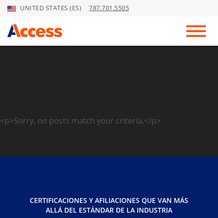
UNITED STATES (ES)
787.701.5505
Skip to Main Content
Toggl
<p>Sorry, no posts match your criteria.</p>
CERTIFICACIONES Y AFILIACIONES QUE VAN MÁS
ALLÁ DEL ESTÁNDAR DE LA INDUSTRIA