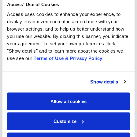
trituración de documentos certificado y seguro.
Access' Use of Cookies
Requiere una solución de destrucción de documentos
Access uses cookies to enhance your experience, to
que le garantice seguridad y
cumpla con las
display customized content in accordance with your
normativas
.
browser settings, and to help us better understand how
you use our website. By closing this banner, you indicate
your agreement. To set your own preferences click
"Show details" and to learn more about the cookies we
use see our
Terms of Use & Privacy Policy
.
Access ofrece destrucción de documentos en sus
instalaciones y fuera de ellas, así como programas de
reciclaje y eliminación para mantener su negocio
Show details
protegido. Sabemos lo importante que es proteger su
información confidencial de caer en malas manos. Por
Allow all cookies
eso, nos esforzamos al máximo para garantizar que
todos los documentos se destruyan de forma segura
antes de salir de nuestras instalaciones.
Customize
Nuestros servicios seguros de destrucción de