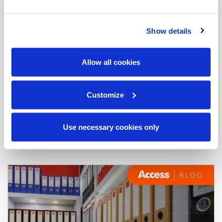
Show details
Allow all cookies
Infografía: ¿Cómo se benefician las personas, las
Customize
oficinas y el planeta con una política “paperless” o
sin papel?
Use necessary cookies only
Blog
|
1 min read