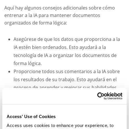
Aquí hay algunos consejos adicionales sobre cómo
entrenar a la IA para mantener documentos
organizados de forma lógica:
Asegúrese de que los datos que proporciona a la
IA estén bien ordenados. Esto ayudará a la
tecnología de IA a organizar los documentos de
forma lógica.
Proporcione todos sus comentarios a la IA sobre
los resultados de su trabajo. Esto ayudará en el
proceso de aprender y mejorar sus habilidades.
Sea paciente. Lleva tiempo entrenar a la IA para
mantener documentos de forma lógica.
Siguiendo estos consejos, puede ayudar a que el
Access' Use of Cookies
entrenamiento en el aprendizaje automático de la IA
Access uses cookies to enhance your experience, to