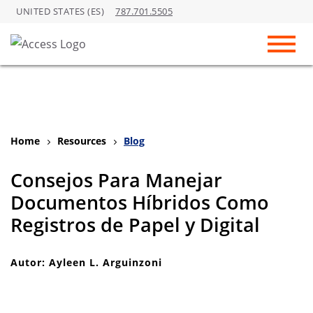
UNITED STATES (ES)
787.701.5505
Skip to Main Content
Toggl
Home
Resources
Blog
Consejos Para Manejar
Documentos Híbridos Como
Registros de Papel y Digital
Autor: Ayleen L. Arguinzoni