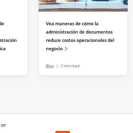
de
Vea maneras de cómo la
administración de documentos
stración
reduce costos operacionales del
ica
negocio
Blog
|
2 min read
 or