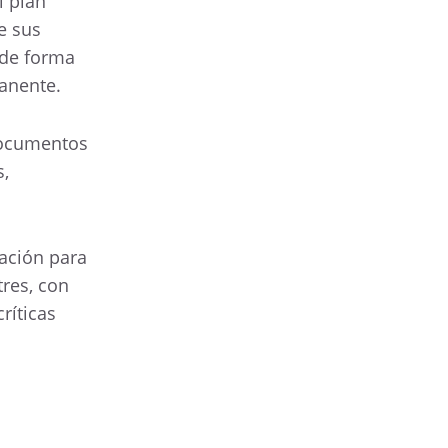
l plan
e sus
 de forma
manente.
 documentos
s,
cación para
res, con
ríticas