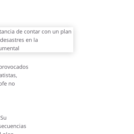
 provocados
tistas,
ofe no
 Su
nsecuencias