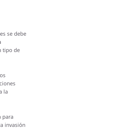
res se debe
a
 tipo de
los
iciones
a la
a para
a invasión