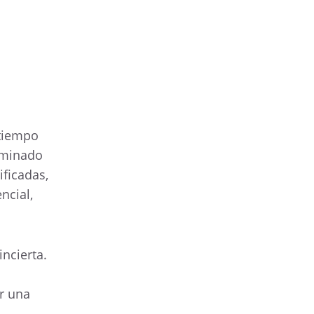
 tiempo
rminado
ificadas,
ncial,
ncierta.
ir una