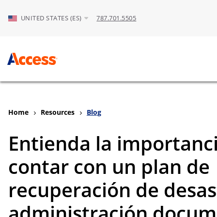
Skip to Main Content
UNITED STATES (ES)
787.701.5505
Home
Resources
Blog
Entienda la importanc
contar con un plan de
recuperación de desast
administración docum