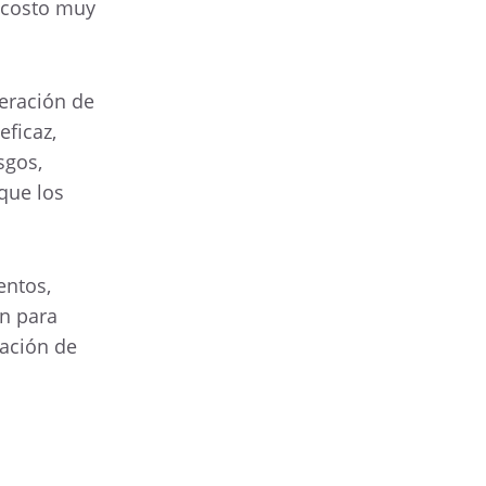
n costo muy
peración de
eficaz,
sgos,
que los
entos,
ón para
ración de