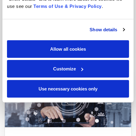
use see our
Terms of Use & Privacy Policy
.
Laserfiche: Automatización de procesos, gestión
Show details
de contenido e integraciones de apps.
Blog
|
1 min read
Allow all cookies
Customize
Use necessary cookies only