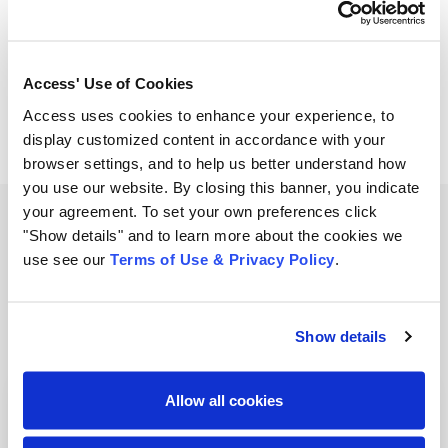
Share
compartir
compartir
compartir
Access' Use of Cookies
Access uses cookies to enhance your experience, to
display customized content in accordance with your
browser settings, and to help us better understand how
you use our website. By closing this banner, you indicate
your agreement. To set your own preferences click
"Show details" and to learn more about the cookies we
Related Resources
use see our
Terms of Use & Privacy Policy
.
View all resources
Show details
Allow all cookies