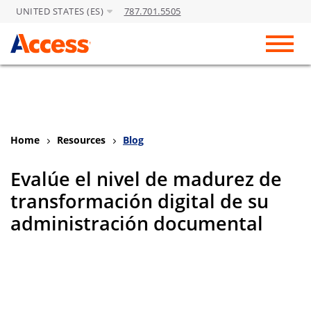
UNITED STATES (ES)
787.701.5505
Skip to Main Content
Toggl
Home
Resources
Blog
Evalúe el nivel de madurez de
transformación digital de su
administración documental