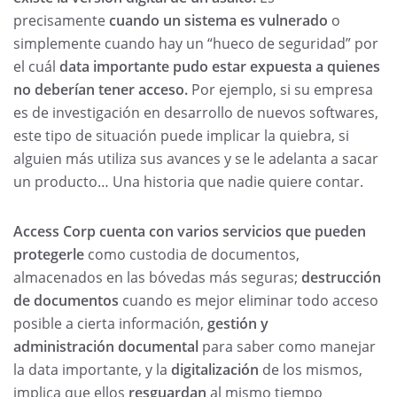
precisamente
cuando un sistema es vulnerado
o
simplemente cuando hay un “hueco de seguridad” por
el cuál
data importante pudo estar expuesta a quienes
no deber
í
an tener acceso.
Por ejemplo, si su empresa
es de investigación en desarrollo de nuevos softwares,
este tipo de situación puede implicar la quiebra, si
alguien más utiliza sus avances y se le adelanta a sacar
un producto… Una historia que nadie quiere contar.
Access Corp cuenta con varios servicios que pueden
protegerle
como custodia de documentos,
almacenados en las bóvedas más seguras;
destrucci
ó
n
de documentos
cuando es mejor eliminar todo acceso
posible a cierta información,
gesti
ó
n y
administraci
ó
n
documental
para saber como manejar
la data importante, y la
digitalizaci
ó
n
de los mismos,
implica que ellos
resguardan
al mismo tiempo