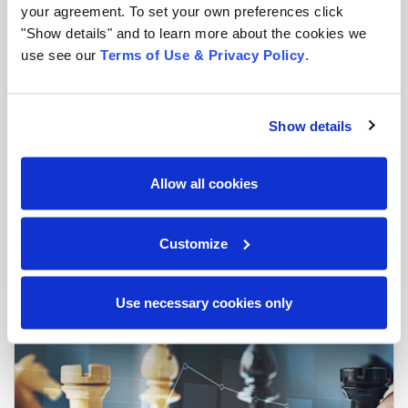
your agreement. To set your own preferences click
"Show details" and to learn more about the cookies we
use see our
Terms of Use & Privacy Policy
.
Show details
Vea Cómo Access Le Puede Ayudar a Cumplir Con
Allow all cookies
El Cumplimiento de Administración de
Documentos en América Latina
Customize
Blog
|
2 min read
Use necessary cookies only