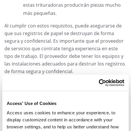
estas trituradoras producirán piezas mucho
más pequeñas.
Al cumplir con estos requisitos, puede asegurarse de
que sus registros de papel se destruyan de forma
segura y confidencial. Es importante que el proveedor
de servicios que contrate tenga experiencia en este
tipo de trabajo. El proveedor debe tener los equipos y
las instalaciones adecuados para destruir los registros
de forma segura y confidencial.
También debe asegurarse de que el proveedor de
servicios tenga un seguro que cubra cualquier daño
que pueda ocurrir durante el proceso de destrucción.
Access' Use of Cookies
Access uses cookies to enhance your experience, to
Por último, debe obtener un certificado de destrucción
display customized content in accordance with your
de registros del proveedor de servicios. Este
browser settings, and to help us better understand how