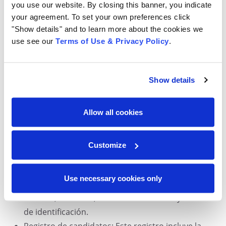
you use our website. By closing this banner, you indicate
certificado le servirá como prueba de que los registros
your agreement. To set your own preferences click
fueron destruidos de forma segura y confidencial.
"Show details" and to learn more about the cookies we
use see our
Terms of Use & Privacy Policy
.
MANEJO DE REGISTROS SALUDABLE DURANTE
PERIODO DE ELECCIONES
Los registros son muy importantes durante el periodo
Show details
de elecciones y luego del día de la votación. Los
documentos que se deben mantener durante el
Allow all cookies
período de elecciones varían según el país o la
jurisdicción. Sin embargo, en general, estos registros
incluyen los siguientes:
Customize
Registro de votantes: Este registro incluye la
Use necessary cookies only
información de los votantes registrados, como su
nombre, dirección, fecha de nacimiento y número
de identificación.
Registro de candidatos: Este registro incluye la