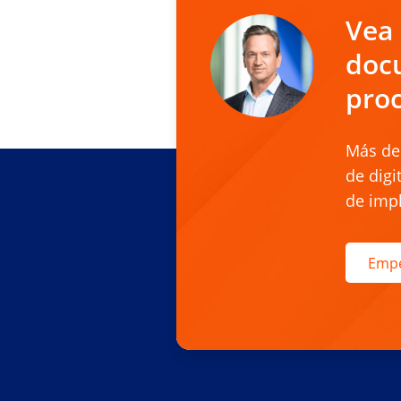
Vea 
doc
proc
Más de 
de digi
de impl
Emp