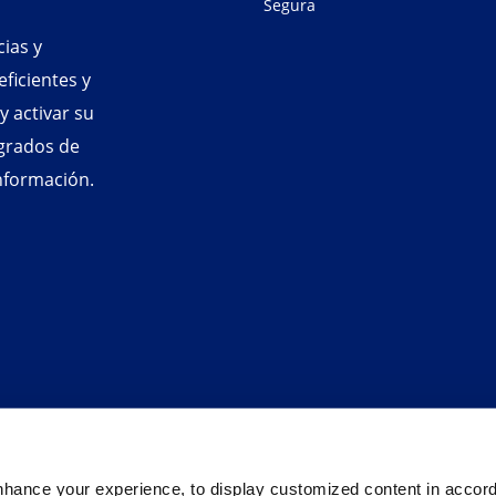
Segura
ias y
ficientes y
 activar su
egrados de
información.
hance your experience, to display customized content in accor