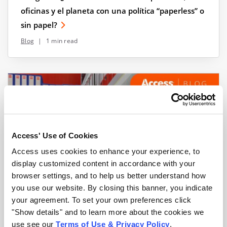
oficinas y el planeta con una política “paperless” o
sin papel?
Blog
|
1 min read
Access' Use of Cookies
Access uses cookies to enhance your experience, to
display customized content in accordance with your
browser settings, and to help us better understand how
you use our website. By closing this banner, you indicate
¿Cómo gestionar el almacenamiento de
your agreement. To set your own preferences click
documentos en empresas con trabajo remoto?
"Show details" and to learn more about the cookies we
use see our
Terms of Use & Privacy Policy
.
Blog
|
4 min read