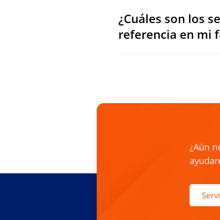
¿Cuáles son los s
referencia en mi 
¿Aún n
ayudar
Servi