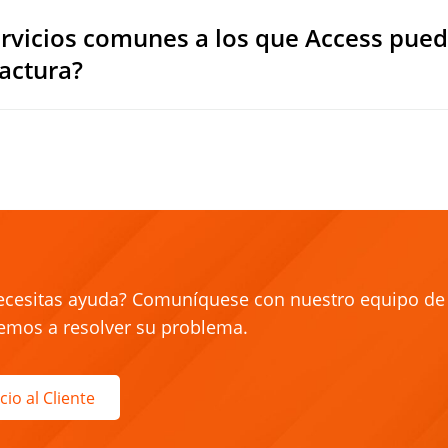
ervicios comunes a los que Access pue
factura?
ecesitas ayuda?
Comuníquese con nuestro equipo de a
emos a resolver su problema.
cio al Cliente