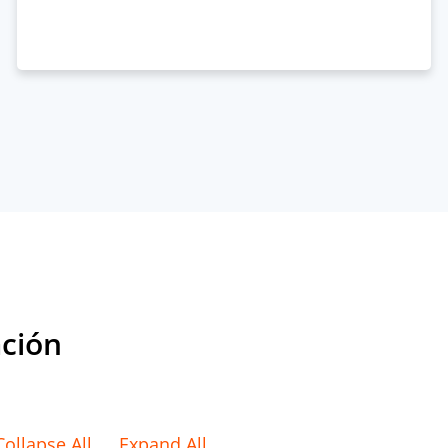
ación
Collapse All
Expand All