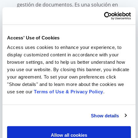
gestión de documentos. Es una solución en
la nube para un acceso rápido, seguro y
compatible a todos sus documentos. Ya sea
que esté comenzando con miles de
documentos en papel, archivos electrónicos
Access' Use of Cookies
en múltiples formatos digitales o una
Access uses cookies to enhance your experience, to
combinación, nuestra plataforma de
display customized content in accordance with your
administración de documentos en la nube
browser settings, and to help us better understand how
impulsada por IA lo tiene cubierto.
you use our website. By closing this banner, you indicate
your agreement. To set your own preferences click
"Show details" and to learn more about the cookies we
Imagínelo: no más documentos en papel.
use see our
Terms of Use & Privacy Policy
.
Deje de buscar archivos faltantes en
múltiples oficinas o múltiples sistemas para
obtener información comercial importante.
Show details
CartaDC le brinda una visibilidad rápida de
todos sus documentos en cualquier parte
del mundo. Ahorre tiempo, ahorre dinero y
Allow all cookies