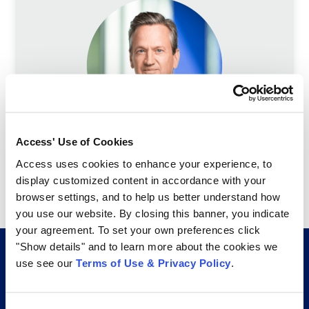
Access' Use of Cookies
Access uses cookies to enhance your experience, to
Vea cómo los servicios de
display customized content in accordance with your
digitalización de
browser settings, and to help us better understand how
documentos de Access
you use our website. By closing this banner, you indicate
pueden optimizar sus
your agreement. To set your own preferences click
procesos empresariales.
"Show details" and to learn more about the cookies we
use see our
Terms of Use & Privacy Policy
.
Más de 30.000 empresas confían en Access
para la gestión de registros y los servicios