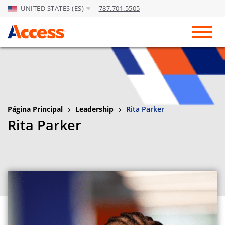
UNITED STATES (ES)
787.701.5505
Skip to Main Content
Toggl
Página Principal
Leadership
Rita Parker
Rita Parker