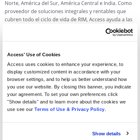
Norte, América del Sur, América Central e India. Como
proveedor de soluciones integrales y rentables que
cubren todo el ciclo de vida de RIM, Access ayuda a las
organizaciones a garantizar que sus registros críticos y
confidenciales, tanto físicos como digitales, sean
retenidos, gestionados y procesados de forma segura,
en cumplimiento con los mandatos regulatorios. Las
Access' Use of Cookies
soluciones clave incluyen almacenamiento externo;
Access uses cookies to enhance your experience, to
retención, migración, almacenamiento, indexación,
display customized content in accordance with your
digitalización y archivo de registros digitales; y servicios
browser settings, and to help us better understand how
de destrucción segura. Para más información sobre
you use our website. By closing this banner, you indicate
Access, visite
AccessCorp.com
.
your agreement. To set your own preferences click
"Show details" and to learn more about the cookies we
use see our
Terms of Use & Privacy Policy
.
Para más información, contacte a:
Melissa Kolodziej
781-710-0763
Show details
melissa.kolodziej@accesscorp.com