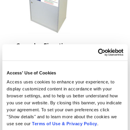
Consolas Ejecutivas
La consola ejecutiva es una opción de
papelera más pequeña que combina bien
Access' Use of Cookies
con la mayoría de las decoraciones de
Access uses cookies to enhance your experience, to
oficina. También ofrece una parte superior
display customized content in accordance with your
plana que se puede usar para espacio de
browser settings, and to help us better understand how
almacenamiento adicional. Esto es
you use our website. By closing this banner, you indicate
particularmente útil para oficinas con un
your agreement. To set your own preferences click
volumen menor.
"Show details" and to learn more about the cookies we
use see our
Terms of Use & Privacy Policy
.
Dimensiones:
36”H x 23”W x 15.5”D (approx.)