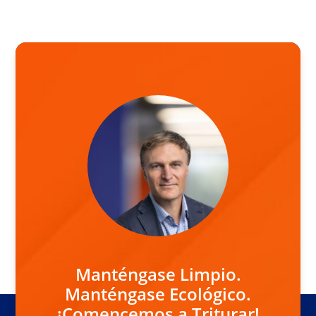
Manténgase Limpio.
Manténgase Ecológico.
¡Comencemos a Triturar!